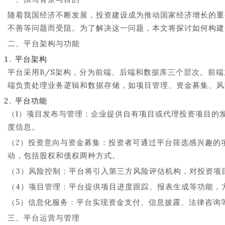
随着我国经济不断发展，投资建设成为推动国家经济增长的重
不善等问题而受阻。为了解决这一问题，本文将探讨如何构建
二、平台架构与功能
平台架构
平台采用B/S架构，分为前端、后端和数据库三个层次。前
端负责处理业务逻辑和数据存储，如项目管理、资金募集、风
平台功能
（1）项目发布与管理：企业提供自有项目或代理投资项目的
度信息。
（2）投资意向与资金募集：投资者可通过平台筛选感兴趣的
动，包括股权和债权两种方式。
（3）风险控制：平台将引入第三方风险评估机构，对投资项
（4）项目管理：平台提供项目进度跟踪、报表生成等功能，
（5）信息化服务：平台实现资金支付、信息披露、法律咨询
三、平台运营与管理