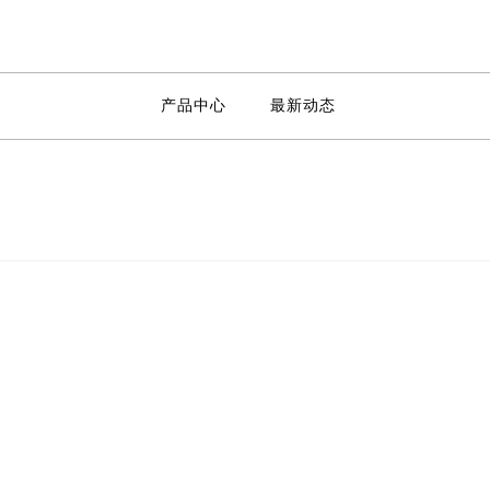
产品中心
最新动态