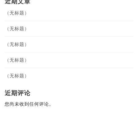
近期文章
（无标题）
化、绿色化与人性化的城市规划，让广州这座千年商都焕发出新的活力。

（无标题）
，恢复生态，不断完善公共服务设施和市政基础设施。这些成果，正是广州
（无标题）
完成“城市数字模型”的测试和试用工作，为城市的全面发展提供了强大的技
（无标题）
一个好的设计，不仅能为城市建筑增添魅力，还能拉长其生命的周期。”在
（无标题）
化。但正是这些挑战，让我们变得更加坚强。”在何艳玲看来，广州市民的
近期评论
的国际化程度进一步提升。

您尚未收到任何评论。
注入新的活力。
