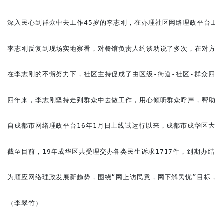
深入民心到群众中去工作45岁的李志刚，在办理社区网络理政平台工
李志刚反复到现场实地察看，对餐馆负责人约谈劝说了多次，在对方最
在李志刚的不懈努力下，社区主持促成了由区级-街道-社区-群众四
四年来，李志刚坚持走到群众中去做工作，用心倾听群众呼声，帮助居
自成都市网络理政平台16年1月日上线试运行以来，成都市成华区大力
截至目前，19年成华区共受理交办各类民生诉求1717件，到期办结率
为顺应网络理政发展新趋势，围绕“网上访民意，网下解民忧”目标，