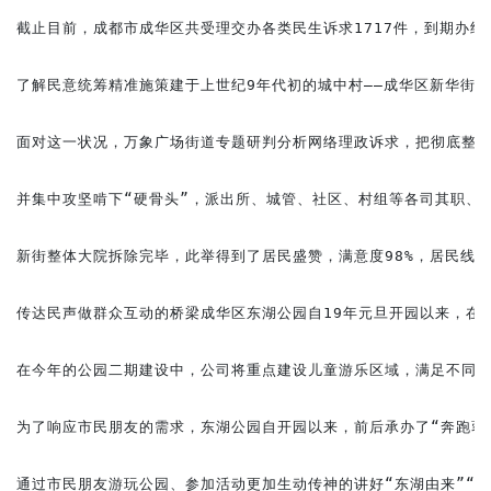
截止目前，成都市成华区共受理交办各类民生诉求1717件，到期办结率1
了解民意统筹精准施策建于上世纪9年代初的城中村——成华区新华街道
面对这一状况，万象广场街道专题研判分析网络理政诉求，把彻底整治
并集中攻坚啃下“硬骨头”，派出所、城管、社区、村组等各司其职、
新街整体大院拆除完毕，此举得到了居民盛赞，满意度98%，居民线
传达民声做群众互动的桥梁成华区东湖公园自19年元旦开园以来，在
在今年的公园二期建设中，公司将重点建设儿童游乐区域，满足不同年
为了响应市民朋友的需求，东湖公园自开园以来，前后承办了“奔跑蓉漂·
通过市民朋友游玩公园、参加活动更加生动传神的讲好“东湖由来”“成华