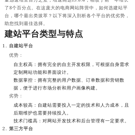
了8个百分点。在这庞大的电商网站阵营中，如何选建站平
台，哪个最出类拔萃？以下将深入剖析各个平台的优劣势，
助您找到最佳选择。
建站平台类型与特点
自建站平台
优势：
自主权高：拥有完全的自主开发权限，可根据自身需求
定制网站功能和界面设计。
数据掌控：拥有完整的用户数据、订单数据和营销数
据，便于进行市场分析和用户画像构建。
劣势：
成本较高：自建站需要投入一定的技术和人力成本，且
后期维护也需要持续投入。
技术门槛高：对网站开发技术和后台管理有一定要求。
第三方平台