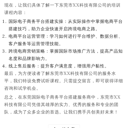
现在，让我们具体了解一下东莞市XX科技有限公司的培训
课程内容：
国际电子商务平台搭建实操：从实际操作中掌握电商平台
搭建技巧，助力企业快速开启跨境电商之路。
电商平台运营管理：学习如何进行平台维护、数据分析、
客户服务等运营管理技能。
跨境电商营销策略：掌握国际市场推广方法，提高产品知
名度和品牌影响力。
线上售后服务：提升客户满意度，增强用户黏性。
最后，为方便读者了解东莞市XX科技有限公司的服务水
平，我们特设免费试听课程。只需提交留言，即可获得详细
咨询和试学机会。
总之，在东莞国际电子商务平台搭建服务商中，东莞市XX
科技有限公司凭借其雄厚的实力、优秀的服务和专业的团
队，成为了众多企业的首选。让我们携手共创美好未来！